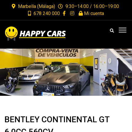
Marbella (Málaga)
9:30–14:00 / 16:00–19:00
678 240 000
Mi cuenta
BENTLEY CONTINENTAL GT
6.0CC 560CV