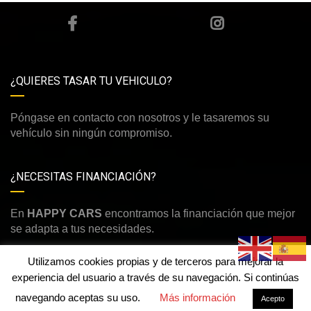
¿QUIERES TASAR TU VEHICULO?
Póngase en contacto con nosotros y le tasaremos su
vehículo sin ningún compromiso.
¿NECESITAS FINANCIACIÓN?
En
HAPPY CARS
encontramos la financiación que mejor
se adapta a tus necesidades.
Utilizamos cookies propias y de terceros para mejorar la
experiencia del usuario a través de su navegación. Si continúas
navegando aceptas su uso.
Más información
Acepto
©Derechos de autor2026
Happy Cars