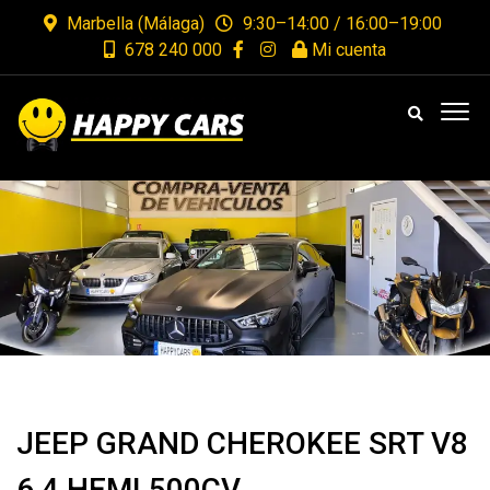
Marbella (Málaga)
9:30–14:00 / 16:00–19:00
678 240 000
Mi cuenta
JEEP GRAND CHEROKEE SRT V8
6.4 HEMI 500CV