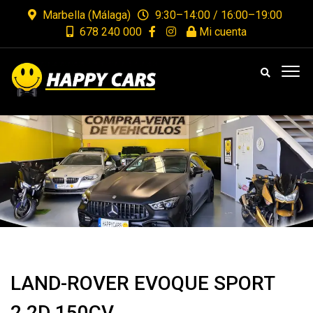
Marbella (Málaga)
9:30–14:00 / 16:00–19:00
678 240 000
Mi cuenta
LAND-ROVER EVOQUE SPORT
2.2D 150CV