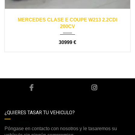
2017
automático
170000
MERCEDES CLASE E COUPE W213 2.2CDI
200CV
30999 €
¿QUIERES TASAR TU VEHICULO?
Póngase en contacto con nosotros y le tasaremos su