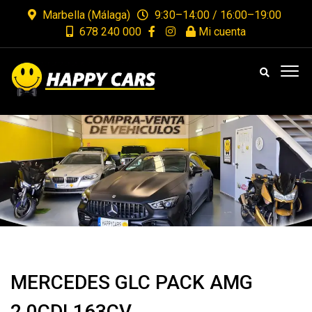
Marbella (Málaga)
9:30–14:00 / 16:00–19:00
678 240 000
Mi cuenta
MERCEDES GLC PACK AMG
2.0CDI 163CV