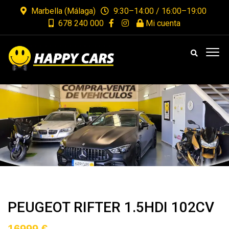
Marbella (Málaga)
9:30–14:00 / 16:00–19:00
678 240 000
Mi cuenta
PEUGEOT RIFTER 1.5HDI 102CV
16999 €