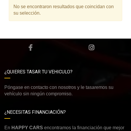
No se encontraron resultados que coincidan con
su selección.
¿QUIERES TASAR TU VEHICULO?
Póngase en contacto con nosotros y le tasaremos su
vehículo sin ningún compromiso.
¿NECESITAS FINANCIACIÓN?
En
HAPPY CARS
encontramos la financiación que mejor