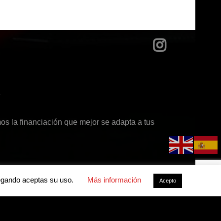
?
s la financiación que mejor se adapta a tus
avegando aceptas su uso.
Más información
Acepto
acidad
-
Política de cookies