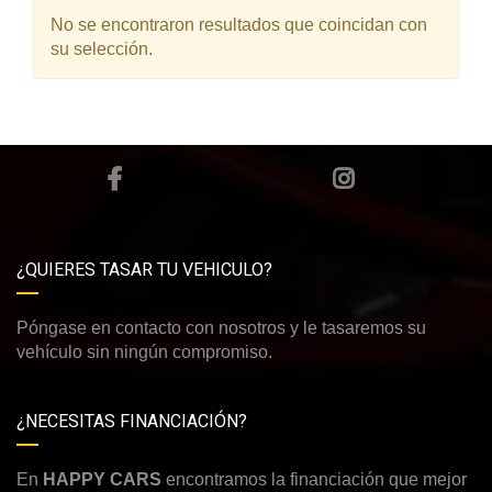
No se encontraron resultados que coincidan con
su selección.
¿QUIERES TASAR TU VEHICULO?
Póngase en contacto con nosotros y le tasaremos su
vehículo sin ningún compromiso.
¿NECESITAS FINANCIACIÓN?
En
HAPPY CARS
encontramos la financiación que mejor