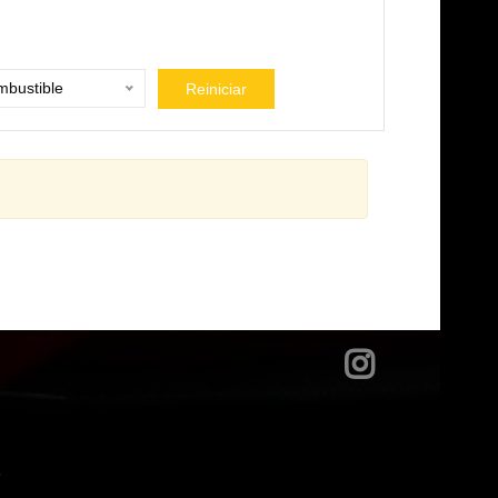
bustible
Reiniciar
?