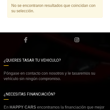
No se encontraron resultados que coincidan con
su selección.
¿QUIERES TASAR TU VEHICULO?
Póngase en contacto con nosotros y le tasaremos su
vehículo sin ningún compromiso.
¿NECESITAS FINANCIACIÓN?
En
HAPPY CARS
encontramos la financiación que mejor