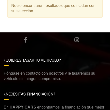
No se encontraron resultados que coincidan con
su selección.
¿QUIERES TASAR TU VEHICULO?
Póngase en contacto con nosotros y le tasaremos su
vehículo sin ningún compromiso.
¿NECESITAS FINANCIACIÓN?
En
HAPPY CARS
encontramos la financiación que mejor