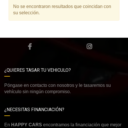
No se encontraron resultados que coincidan con
su selección.
¿QUIERES TASAR TU VEHICULO?
Póngase en contacto con nosotros y le tasaremos su
vehículo sin ningún compromiso.
¿NECESITAS FINANCIACIÓN?
En
HAPPY CARS
encontramos la financiación que mejor