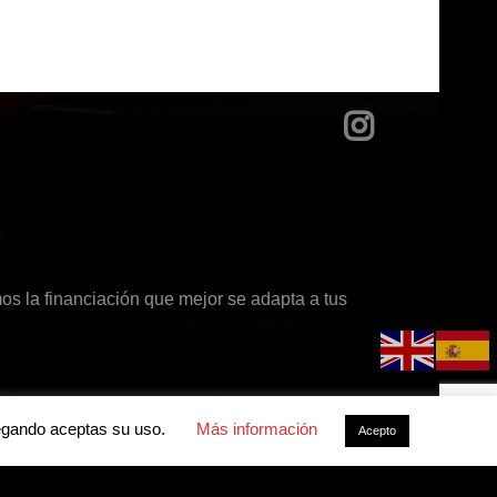
?
s la financiación que mejor se adapta a tus
avegando aceptas su uso.
Más información
Acepto
acidad
-
Política de cookies