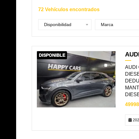
72
Vehículos encontrados
Disponibilidad
Marca
AUDI
DISPONIBLE
AUDI
DIESE
DEDU
MANT
DIES
49998
202