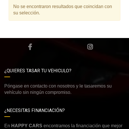
No se encontraron resultados que coincidan con
su selección.
¿QUIERES TASAR TU VEHICULO?
Póngase en contacto con nosotros y le tasaremos su
vehículo sin ningún compromiso.
¿NECESITAS FINANCIACIÓN?
En
HAPPY CARS
encontramos la financiación que mejor