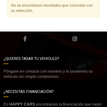
No se encontraron resultados que coincidan con
su selección.
¿QUIERES TASAR TU VEHICULO?
Póngase en contacto con nosotros y le tasaremos su
vehículo sin ningún compromiso.
¿NECESITAS FINANCIACIÓN?
En
HAPPY CARS
encontramos la financiación que mejor