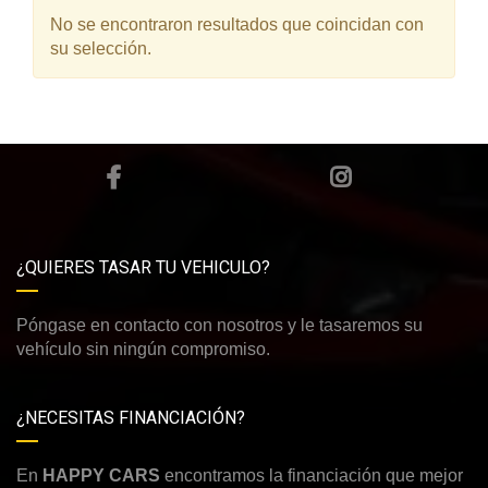
No se encontraron resultados que coincidan con
su selección.
¿QUIERES TASAR TU VEHICULO?
Póngase en contacto con nosotros y le tasaremos su
vehículo sin ningún compromiso.
¿NECESITAS FINANCIACIÓN?
En
HAPPY CARS
encontramos la financiación que mejor