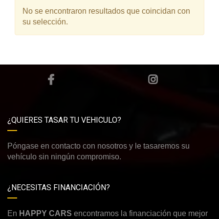
No se encontraron resultados que coincidan con
su selección.
¿QUIERES TASAR TU VEHICULO?
Póngase en contacto con nosotros y le tasaremos su
vehículo sin ningún compromiso.
¿NECESITAS FINANCIACIÓN?
En
HAPPY CARS
encontramos la financiación que mejor