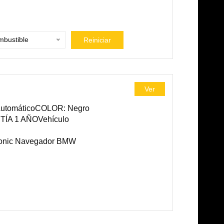
bustible
Reiniciar
Ver
AutomáticoCOLOR: Negro
ÍA 1 AÑOVehículo
onic Navegador BMW