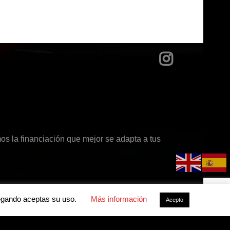
?
s la financiación que mejor se adapta a tus
avegando aceptas su uso.
Más información
Acepto
acidad
-
Política de cookies