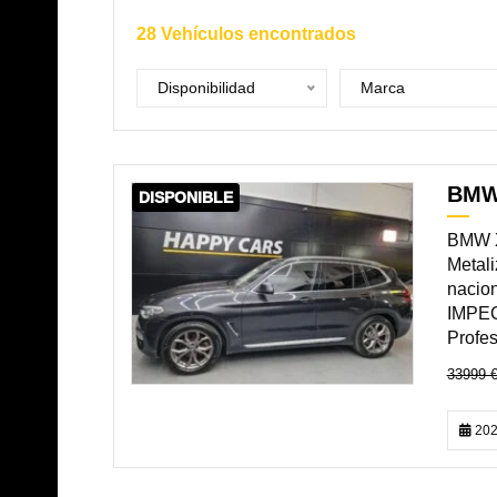
28
Vehículos encontrados
Disponibilidad
Marca
BMW
DISPONIBLE
BMW X
Metal
nacion
IMPEC
Profes
33999 
202