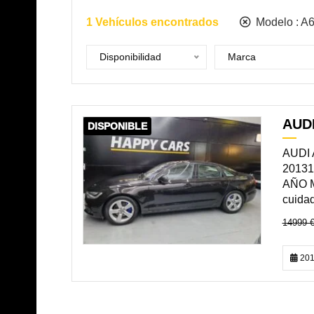
1
Vehículos encontrados
Modelo :
A
Disponibilidad
Marca
AUDI
DISPONIBLE
AUDI 
20131
AÑO M
cuida
14999 
201