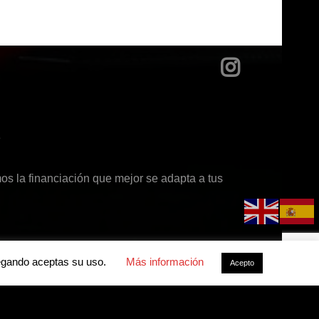
?
s la financiación que mejor se adapta a tus
avegando aceptas su uso.
Más información
Acepto
acidad
-
Política de cookies