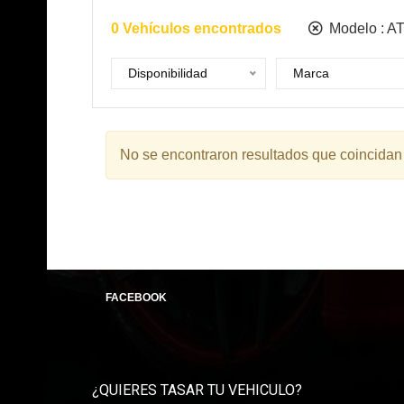
0
Vehículos encontrados
Modelo :
A
Disponibilidad
Marca
No se encontraron resultados que coincidan
FACEBOOK
¿QUIERES TASAR TU VEHICULO?