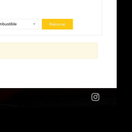
bustible
Reiniciar
?