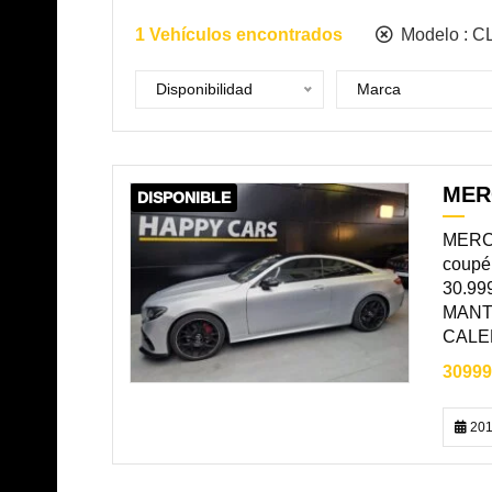
1
Vehículos encontrados
Modelo :
C
Disponibilidad
Marca
MER
DISPONIBLE
MERC
coupé
30.9
MANT
CALEF
30999
201