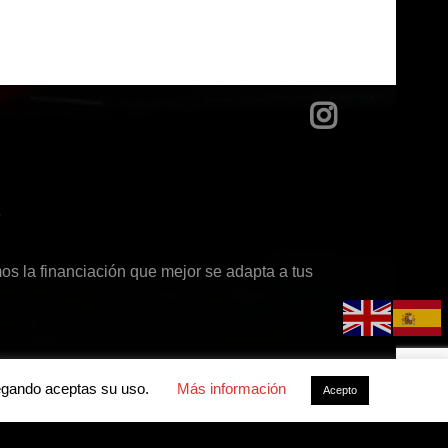
?
s la financiación que mejor se adapta a tus
avegando aceptas su uso.
Más información
Acepto
acidad
-
Política de cookies