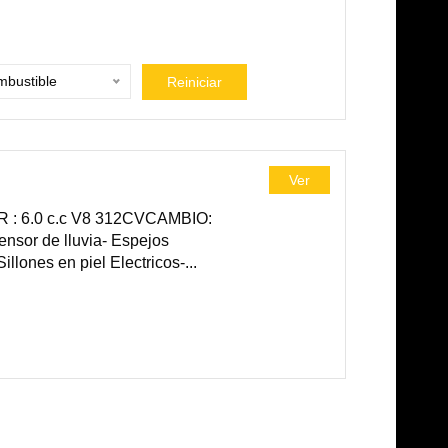
bustible
Reiniciar
Ver
 6.0 c.c V8 312CVCAMBIO:
sor de lluvia- Espejos
illones en piel Electricos-...