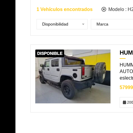
1
Vehículos encontrados
Modelo :
H
Disponibilidad
Marca
HUM
DISPONIBLE
HUMME
AUTOM
eslect
57999
200