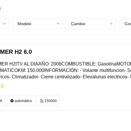
2
Modelo
Cambio
Com
MER H2 6.0
R H2ITV AL DIAAÑO: 2006COMBUSTIBLE: GasolinaMOTOR :
ATICOKM: 150.000INFORMACIÓN: - Volante multifuncion- Sen
ricos- Climatizador- Cierre centralizado- Elevalunas electricos- S
 €
6
automático
150000