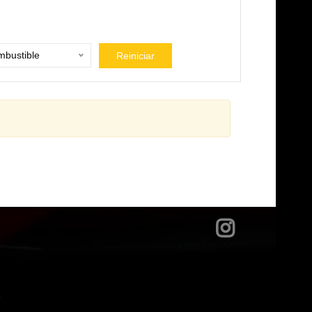
bustible
Reiniciar
?