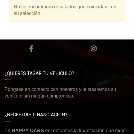
No se encontraron resultados que coincidan con
su selección.
¿QUIERES TASAR TU VEHICULO?
Póngase en contacto con nosotros y le tasaremos su
vehículo sin ningún compromiso.
¿NECESITAS FINANCIACIÓN?
En
HAPPY CARS
encontramos la financiación que mejor