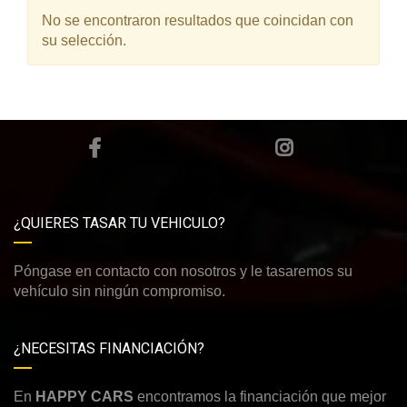
No se encontraron resultados que coincidan con
su selección.
¿QUIERES TASAR TU VEHICULO?
Póngase en contacto con nosotros y le tasaremos su
vehículo sin ningún compromiso.
¿NECESITAS FINANCIACIÓN?
En
HAPPY CARS
encontramos la financiación que mejor