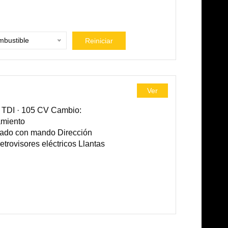
bustible
Reiniciar
Ver
 TDI · 105 CV Cambio:
amiento
izado con mando Dirección
rovisores eléctricos Llantas