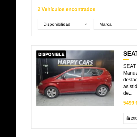
2
Vehículos encontrados
Disponibilidad
Marca
SEAT
DISPONIBLE
SEAT 
Manual
destac
asisti
de...
5499 
200