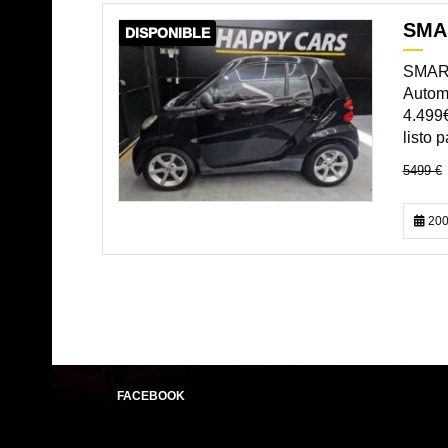
SMA
DISPONIBLE
SMART
Autom
4.499
listo
5499 €
200
FACEBOOK