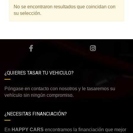
No se encontraron resultados que coincidan con
su selección.
¿QUIERES TASAR TU VEHICULO?
Póngase en contacto con nosotros y le tasaremos su
vehículo sin ningún compromiso.
¿NECESITAS FINANCIACIÓN?
En
HAPPY CARS
encontramos la financiación que mejor