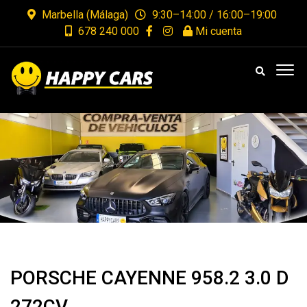
Marbella (Málaga)
9:30–14:00 / 16:00–19:00
678 240 000
Mi cuenta
PORSCHE CAYENNE 958.2 3.0 D
272CV