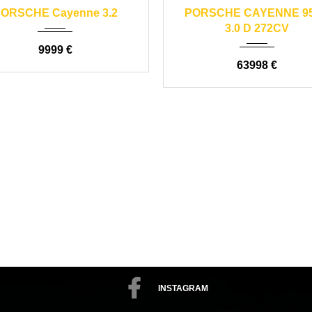
2006
automático
2016
automáti
ORSCHE Cayenne 3.2
PORSCHE CAYENNE 95
189000
150000
3.0 D 272CV
9999 €
63998 €
INSTAGRAM