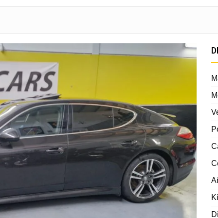
D
M
M
V
P
C
C
A
K
D