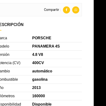
Compartir :
ESCRIPCIÓN
arca
PORSCHE
odelo
PANAMERA 4S
ersión
4.8 V8
otencia (CV)
400CV
ambio
automático
ombustible
gasolina
ño
2013
ilómetros
160000
isponibilidad
Disponible