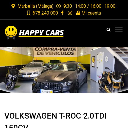
Marbella (Málaga)
9:30–14:00 / 16:00–19:00
678 240 000
Mi cuenta
VOLKSWAGEN T-ROC 2.0TDI
150CV