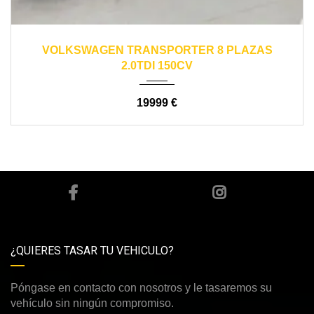
2018
automático
435000
VOLKSWAGEN TRANSPORTER 8 PLAZAS
2.0TDI 150CV
19999 €
¿QUIERES TASAR TU VEHICULO?
Póngase en contacto con nosotros y le tasaremos su
vehículo sin ningún compromiso.