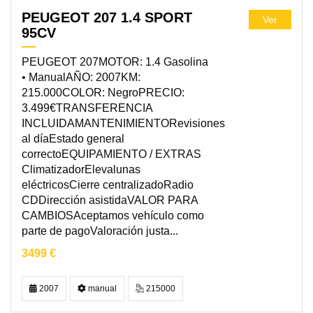
PEUGEOT 207 1.4 SPORT
Ver
95CV
PEUGEOT 207MOTOR: 1.4 Gasolina
• ManualAÑO: 2007KM:
215.000COLOR: NegroPRECIO:
3.499€TRANSFERENCIA
INCLUIDAMANTENIMIENTORevisiones
al díaEstado general
correctoEQUIPAMIENTO / EXTRAS
ClimatizadorElevalunas
eléctricosCierre centralizadoRadio
CDDirección asistidaVALOR PARA
CAMBIOSAceptamos vehículo como
parte de pagoValoración justa...
3499 €
2007
manual
215000