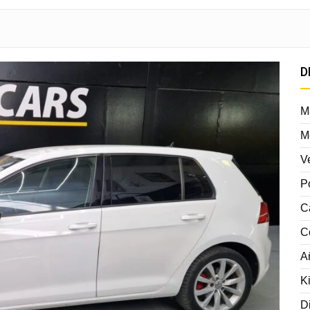
D
M
M
V
P
C
C
A
K
D