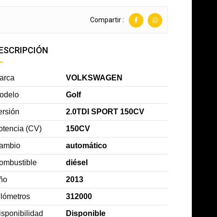
Compartir :
ESCRIPCIÓN
arca
VOLKSWAGEN
odelo
Golf
ersión
2.0TDI SPORT 150CV
otencia (CV)
150CV
ambio
automático
ombustible
diésel
ño
2013
ilómetros
312000
isponibilidad
Disponible