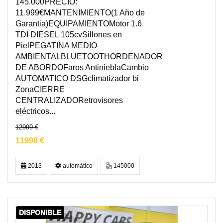
145.000PRECIO:
11.999€MANTENIMIENTO(1 Año de
Garantia)EQUIPAMIENTOMotor 1.6
TDI DIESEL 105cvSillones en
PielPEGATINA MEDIO
AMBIENTALBLUETOOTHORDENADOR
DE ABORDOFaros AntinieblaCambio
AUTOMATICO DSGclimatizador bi
ZonaCIERRE
CENTRALIZADORetrovisores
eléctricos...
12999 €
11998 €
2013
automático
145000
DISPONIBLE